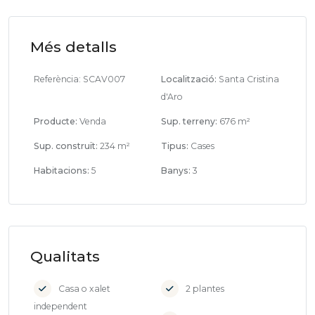
Més detalls
Referència:
SCAV007
Localització:
Santa Cristina
d'Aro
Producte:
Venda
Sup. terreny:
676 m²
Sup. construït:
234 m²
Tipus:
Cases
Habitacions:
5
Banys:
3
Qualitats
Casa o xalet
2 plantes
independent