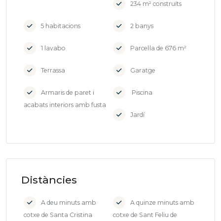
234 m² construïts
5 habitacions
2 banys
1 lavabo
Parcel·la de 676 m²
Terrassa
Garatge
Armaris de paret i
Piscina
acabats interiors amb fusta
Jardí
Distàncies
A deu minuts amb
A quinze minuts amb
cotxe de Santa Cristina
cotxe de Sant Feliu de