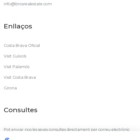
info@brosrealestate.com
Enllaços
Costa Brava Oficial
Visit Guíxols
Visit Palamós
Visit Costa Brava
Girona
Consultes
Pot enviar-nos les seves consultes directament per correu electrònic
amb el següent botó