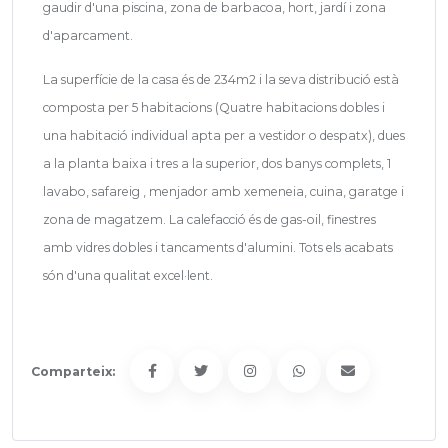
gaudir d'una piscina, zona de barbacoa, hort, jardí i zona
d'aparcament.
La superfície de la casa és de 234m2 i la seva distribució està
composta per 5 habitacions (Quatre habitacions dobles i
una habitació individual apta per a vestidor o despatx), dues
a la planta baixa i tres a la superior, dos banys complets, 1
lavabo, safareig , menjador amb xemeneia, cuina, garatge i
zona de magatzem.
La calefacció és de gas-oil, finestres
amb vidres dobles i tancaments d'alumini. Tots els acabats
són d'una qualitat excel·lent.
Comparteix: