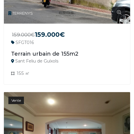
TERRENYS
159.000€
159.000€
SFGT016
Terrain urbain de 155m2
Sant Feliu de Guíxols
155 ㎡
Vente