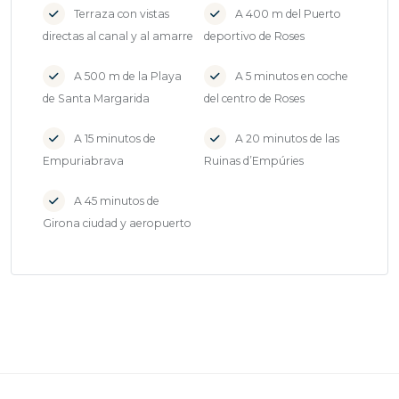
Terraza con vistas
A 400 m del Puerto
directas al canal y al amarre
deportivo de Roses
A 500 m de la Playa
A 5 minutos en coche
de Santa Margarida
del centro de Roses
A 15 minutos de
A 20 minutos de las
Empuriabrava
Ruinas d’Empúries
A 45 minutos de
Girona ciudad y aeropuerto