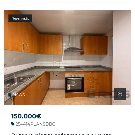
Reservado
PISOS
150.000€
254414PLANSBBC