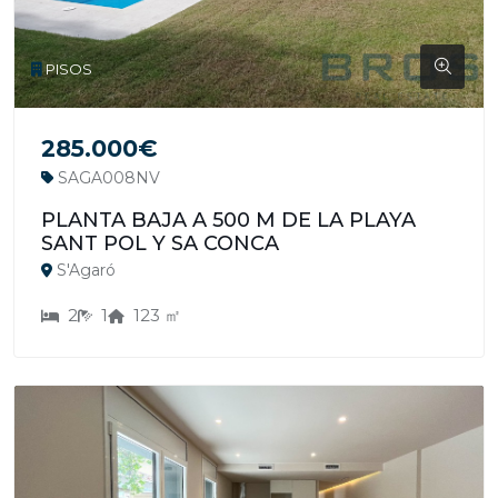
PISOS
285.000€
SAGA008NV
PLANTA BAJA A 500 M DE LA PLAYA
SANT POL Y SA CONCA
S'Agaró
2
1
123 ㎡