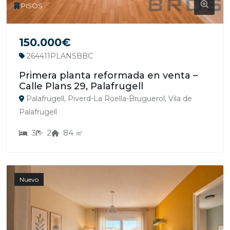
PISOS
150.000€
264411PLANSBBC
Primera planta reformada en venta –
Calle Plans 29, Palafrugell
Palafrugell, Piverd-La Roella-Bruguerol, Vila de
Palafrugell
3
2
84 ㎡
Nuevo