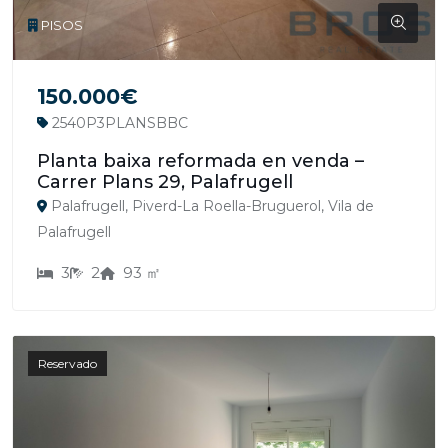
PISOS
150.000€
2540P3PLANSBBC
Planta baixa reformada en venda –
Carrer Plans 29, Palafrugell
Palafrugell, Piverd-La Roella-Bruguerol, Vila de
Palafrugell
3
2
93 ㎡
Reservado