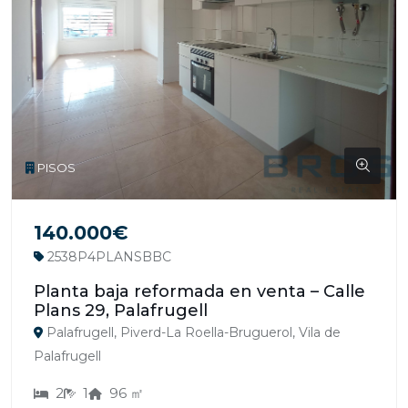
PISOS
140.000€
2538P4PLANSBBC
Planta baja reformada en venta – Calle
Plans 29, Palafrugell
Palafrugell, Piverd-La Roella-Bruguerol, Vila de
Palafrugell
2
1
96 ㎡