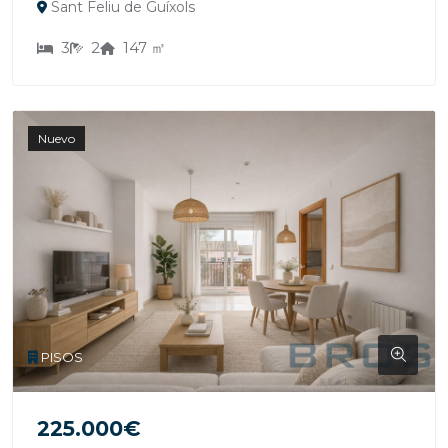
Sant Feliu de Guíxols
3
2
147 ㎡
Nuevo
PISOS
225.000€