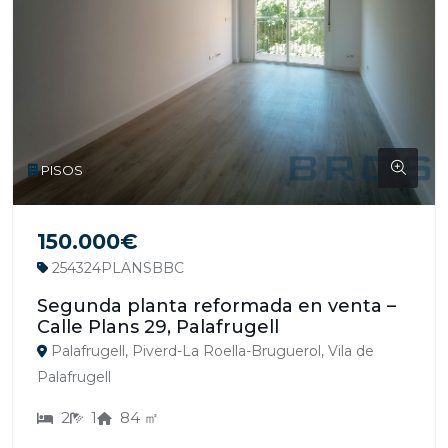
PISOS
150.000€
254324PLANSBBC
Segunda planta reformada en venta –
Calle Plans 29, Palafrugell
Palafrugell, Piverd-La Roella-Bruguerol, Vila de
Palafrugell
2
1
84 ㎡