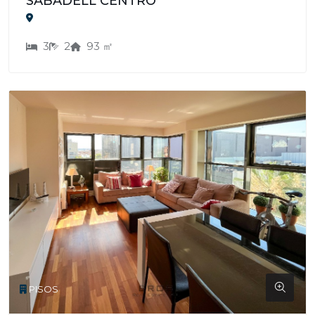
SABADELL CENTRO
3
2
93 ㎡
PISOS