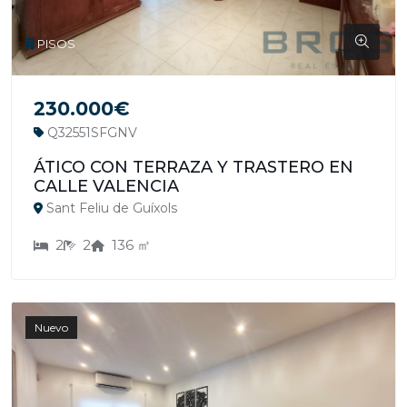
PISOS
230.000€
Q32551SFGNV
ÁTICO CON TERRAZA Y TRASTERO EN
CALLE VALENCIA
Sant Feliu de Guíxols
2
2
136 ㎡
Nuevo